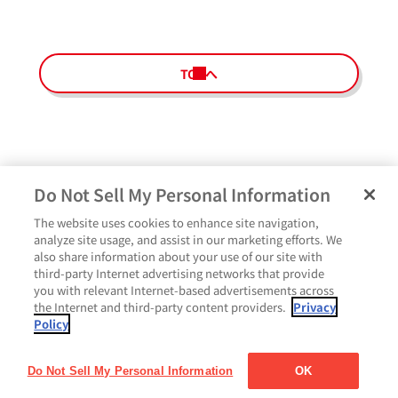
TOPへ
Do Not Sell My Personal Information
The website uses cookies to enhance site navigation,
ペ
よくあるご質問
ご利用規約
Glicoメンバーズ会員規約
プライバシーポリシー
analyze site usage, and assist in our marketing efforts. We
ー
also share information about your use of our site with
サイトマップ
お問い合わせ
Cookie設定
Glicoホームページ
ジ
third-party Internet advertising networks that provide
最
you with relevant Internet-based advertisements across
上
the Internet and third-party content providers.
Privacy
部
Policy
に
戻
る
Do Not Sell My Personal Information
OK
Copyright© Ezaki Glico Co., Ltd. All rights reserved.