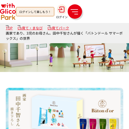
ログインして楽しもう！
メ
ログイン
ニ
ュ
TOP
Co育て・まなび
Co育てパーク
ー
画家であり、3児のお母さん。田中千智さんが描く「バトンドール サマーボ
ックス」の世界