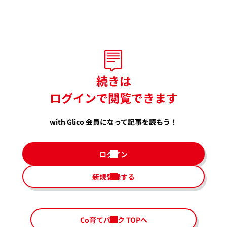
田中千智さん
プロフィール
福岡を拠点に活動する画家。1980年兵庫
県生まれ、福岡県糸島市育ち。
続きは
中学生の頃から油絵を描き始め、2005年
多摩美術大学美術学部絵画学科油画専攻を
ログインで閲覧できます
修了。2006年より本格的に福岡で画家と
しての活動をスタート。
with Glico 会員になって記事を読もう！
近年は、書籍の装丁画、新聞の挿絵、商品
のパッケージデザイン、大型イベントのメ
インビジュアルなど、絵画の枠を超えて多
ログイン
彩に活躍中。
2019年には西日本文化賞奨励賞、2024年
には福岡県文化賞奨励賞、2026年には福
新規登録する
岡市文化賞を受賞。
海のそばで、子どもたちと生活しながら描
Co育てパーク TOPへ