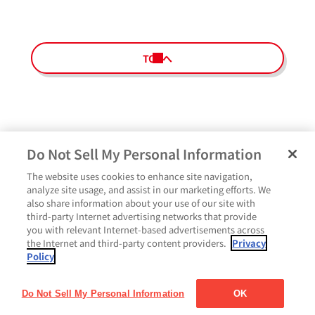
TOPへ
Do Not Sell My Personal Information
The website uses cookies to enhance site navigation,
ペ
よくあるご質問
ご利用規約
Glicoメンバーズ会員規約
プライバシーポリシー
analyze site usage, and assist in our marketing efforts. We
ー
also share information about your use of our site with
サイトマップ
お問い合わせ
Cookie設定
Glicoホームページ
ジ
third-party Internet advertising networks that provide
最
you with relevant Internet-based advertisements across
上
the Internet and third-party content providers.
Privacy
部
Policy
に
戻
る
Do Not Sell My Personal Information
OK
Copyright© Ezaki Glico Co., Ltd. All rights reserved.