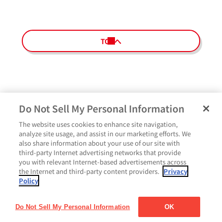
TOPへ
Do Not Sell My Personal Information
The website uses cookies to enhance site navigation,
ペ
よくあるご質問
ご利用規約
Glicoメンバーズ会員規約
プライバシーポリシー
analyze site usage, and assist in our marketing efforts. We
ー
also share information about your use of our site with
サイトマップ
お問い合わせ
Cookie設定
Glicoホームページ
ジ
third-party Internet advertising networks that provide
最
you with relevant Internet-based advertisements across
上
the Internet and third-party content providers.
Privacy
部
Policy
に
戻
る
Do Not Sell My Personal Information
OK
Copyright© Ezaki Glico Co., Ltd. All rights reserved.