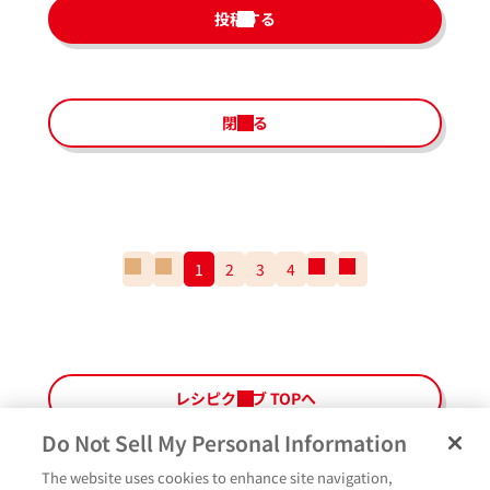
投稿する
閉じる
一
前
1
2
3
4
次
一
番
の
の
番
最
ペ
ペ
最
初
ー
ー
後
の
ジ
ジ
の
ペ
ペ
レシピクラブ TOPへ
ー
ー
ジ
ジ
Do Not Sell My Personal Information
The website uses cookies to enhance site navigation,
ペ