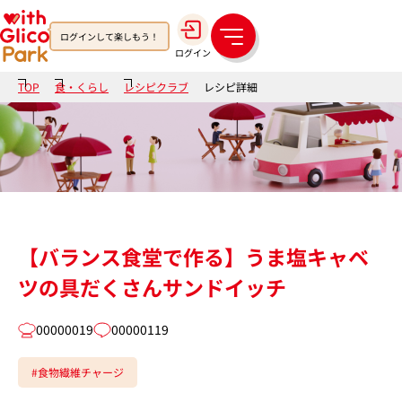
ログインして楽しもう！
メ
ログイン
ニ
ュ
TOP
食・くらし
レシピクラブ
レシピ詳細
ー
【バランス食堂で作る】うま塩キャベ
ツの具だくさんサンドイッチ
00000019
00000119
#食物繊維チャージ