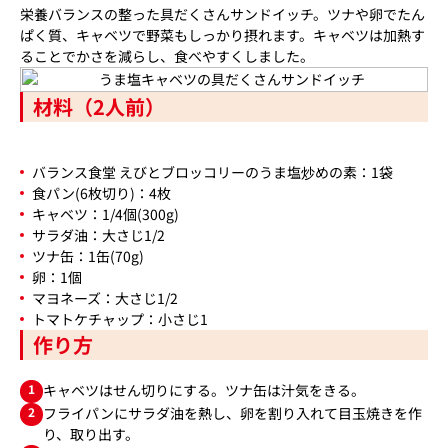
栄養バランスの整った具だくさんサンドイッチ。ツナや卵でたん
ぱく質、キャベツで野菜もしっかり摂れます。キャベツは加熱す
ることでかさを減らし、食べやすくしました。
材料（2人前）
バランス食堂 えびとブロッコリーのうま塩炒めの素：1袋
食パン(6枚切り)：4枚
キャベツ：1/4個(300g)
サラダ油：大さじ1/2
ツナ缶：1缶(70g)
卵：1個
マヨネーズ：大さじ1/2
トマトケチャップ：小さじ1
作り方
1
キャベツはせん切りにする。ツナ缶は汁気をきる。
2
フライパンにサラダ油を熱し、卵を割り入れて目玉焼きを作
り、取り出す。