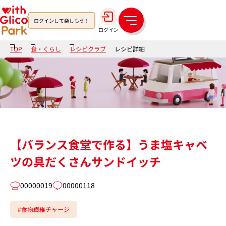
ログインして楽しもう！
メ
ログイン
ニ
ュ
TOP
食・くらし
レシピクラブ
レシピ詳細
ー
【バランス食堂で作る】うま塩キャベ
ツの具だくさんサンドイッチ
00000019
00000118
#食物繊維チャージ