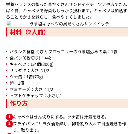
栄養バランスの整った具だくさんサンドイッチ。ツナや卵でたん
ぱく質、キャベツで野菜もしっかり摂れます。キャベツは加熱す
ることでかさを減らし、食べやすくしました。
材料（2人前）
バランス食堂 えびとブロッコリーのうま塩炒めの素：1袋
食パン(6枚切り)：4枚
キャベツ：1/4個(300g)
サラダ油：大さじ1/2
ツナ缶：1缶(70g)
卵：1個
マヨネーズ：大さじ1/2
トマトケチャップ：小さじ1
作り方
1
キャベツはせん切りにする。ツナ缶は汁気をきる。
2
フライパンにサラダ油を熱し、卵を割り入れて目玉焼きを作
り、取り出す。