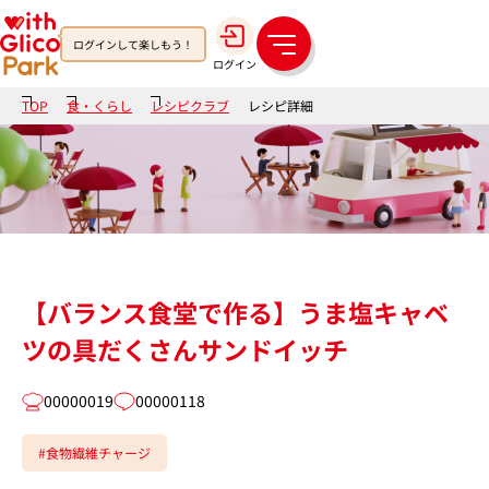
ログインして楽しもう！
メ
ログイン
ニ
ュ
TOP
食・くらし
レシピクラブ
レシピ詳細
ー
【バランス食堂で作る】うま塩キャベ
ツの具だくさんサンドイッチ
00000019
00000118
#食物繊維チャージ