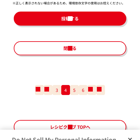
※正しく表示されない場合があるため、環境依存文字の使用はお控えください。​
投稿する
閉じる
一
前
3
4
5
6
次
一
番
の
の
番
最
ペ
ペ
最
初
ー
ー
後
の
ジ
ジ
の
ペ
ペ
レシピクラブ TOPへ
ー
ー
ジ
ジ
Do Not Sell My Personal Information