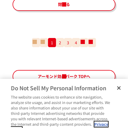
閉じる
一
前
1
2
3
4
次
一
番
の
の
番
最
ペ
ペ
最
初
ー
ー
後
の
ジ
ジ
の
ペ
ペ
アーモンド効果パーク TOPへ
ー
ー
ジ
ジ
Do Not Sell My Personal Information
The website uses cookies to enhance site navigation,
ペ
よくあるご質問
ご利用規約
Glicoメンバーズ会員規約
プライバシーポリシー
analyze site usage, and assist in our marketing efforts. We
ー
also share information about your use of our site with
サイトマップ
お問い合わせ
Cookie設定
Glicoホームページ
ジ
third-party Internet advertising networks that provide
最
いいね
you with relevant Internet-based advertisements across
上
the Internet and third-party content providers.
Privacy
部