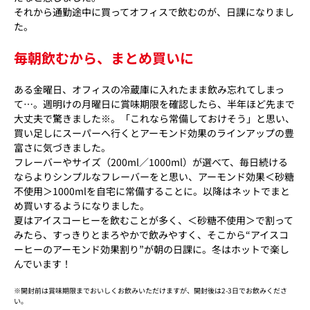
それから通勤途中に買ってオフィスで飲むのが、日課になりまし
た。
毎朝飲むから、まとめ買いに
ある金曜日、オフィスの冷蔵庫に入れたまま飲み忘れてしまっ
て…。週明けの月曜日に賞味期限を確認したら、半年ほど先まで
大丈夫で驚きました※。「これなら常備しておけそう」と思い、
買い足しにスーパーへ行くとアーモンド効果のラインアップの豊
富さに気づきました。
フレーバーやサイズ（200ml／1000ml）が選べて、毎日続ける
ならよりシンプルなフレーバーをと思い、アーモンド効果＜砂糖
不使用＞1000mlを自宅に常備することに。以降はネットでまと
め買いするようになりました。
夏はアイスコーヒーを飲むことが多く、＜砂糖不使用＞で割って
みたら、すっきりとまろやかで飲みやすく、そこから“アイスコ
ーヒーのアーモンド効果割り”が朝の日課に。冬はホットで楽し
んでいます！
※開封前は賞味期限までおいしくお飲みいただけますが、開封後は2-3日でお飲みくださ
い。