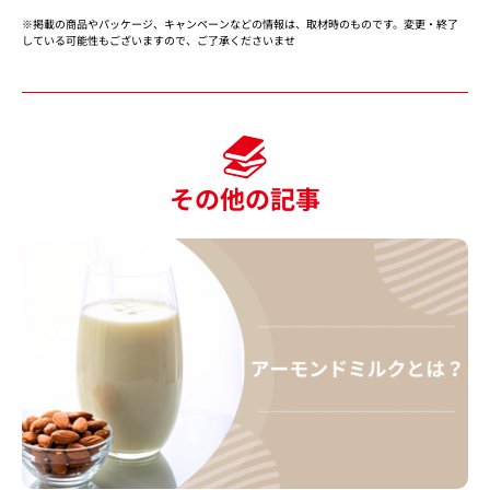
タ
※掲載の商品やパッケージ、キャンペーンなどの情報は、取材時のものです。変更・終了
ブ
している可能性もございますので、ご了承くださいませ
で
開
く
その他の記事