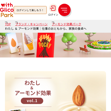
ログインして楽しもう！
メ
ログイン
ニ
ュ
TOP
ブランド・キャンペーン
アーモンド効果パーク
ー
わたし ＆ アーモンド効果│仕事のおともから、家族の食卓へ