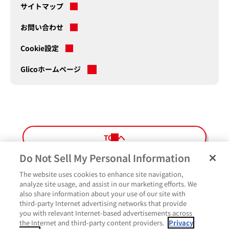
サイトマップ
お問い合わせ
Cookie設定
Glicoホームページ
新
規
タ
ブ
で
開
く
TOPへ
Do Not Sell My Personal Information
The website uses cookies to enhance site navigation,
ペ
よくあるご質問
ご利用規約
Glicoメンバーズ会員規約
プライバシーポリシー
analyze site usage, and assist in our marketing efforts. We
ー
also share information about your use of our site with
サイトマップ
お問い合わせ
Cookie設定
Glicoホームページ
ジ
third-party Internet advertising networks that provide
最
you with relevant Internet-based advertisements across
上
the Internet and third-party content providers.
Privacy
部