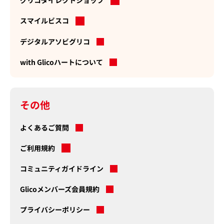
グリコダイレクトショップ
新
規
スマイルビスコ
新
タ
規
ブ
デジタルアソビグリコ
タ
で
ブ
開
with Glicoハートについて
で
く
開
く
その他
よくあるご質問
ご利用規約
新
規
コミュニティガイドライン
タ
ブ
Glicoメンバーズ会員規約
で
開
プライバシーポリシー
く