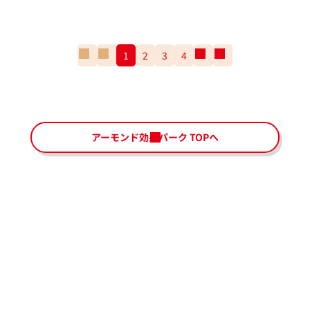
一
前
1
2
3
4
次
一
番
の
の
番
最
ペ
ペ
最
初
ー
ー
後
の
ジ
ジ
の
ペ
ペ
アーモンド効果パーク TOPへ
ー
ー
ジ
ジ