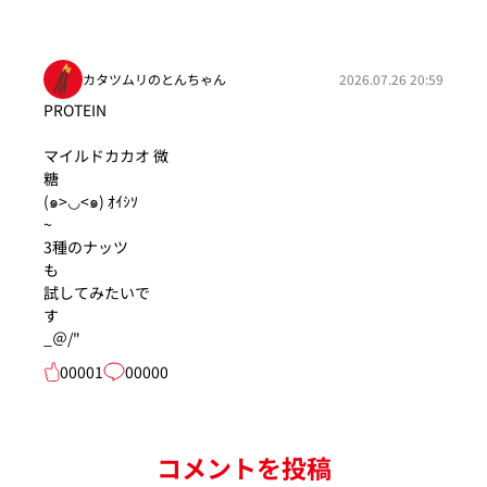
カタツムリのとんちゃん
2026.07.26 20:59
PROT
マイルドカカオ 微
(๑>◡<๑) ｵｲｼｿ
3種のナッツ
試してみたいで
_＠/"
00001
00000
コメントを投稿