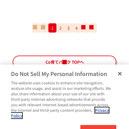
一
前
1
2
3
4
次
一
番
の
の
番
最
ペ
ペ
最
初
ー
ー
後
の
ジ
ジ
の
ペ
ペ
Co育てパーク TOPへ
ー
ー
ジ
ジ
Do Not Sell My Personal Information
The website uses cookies to enhance site navigation,
ペ
よくあるご質問
ご利用規約
Glicoメンバーズ会員規約
プライバシーポリシー
analyze site usage, and assist in our marketing efforts. We
ー
also share information about your use of our site with
サイトマップ
お問い合わせ
Cookie設定
Glicoホームページ
ジ
third-party Internet advertising networks that provide
最
いいね
you with relevant Internet-based advertisements across
上
the Internet and third-party content providers.
Privacy
部
Policy
に
コメント
戻