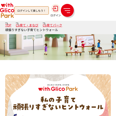
ログインして楽しもう！
メ
ログイン
ニ
ュ
TOP
Co育て・まなび
Co育てパーク
ー
頑張りすぎない子育てヒントウォール