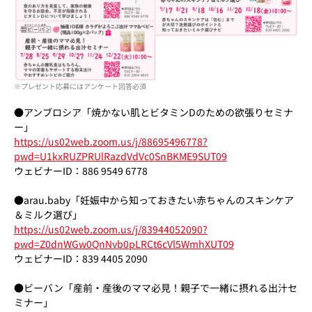
※プレゼント応募にはアンケート回答必須
●アンブロシア「焼かない肌とビタミンDのための欲張りセミナ
ー」
https://us02web.zoom.us/j/88695496778?
pwd=U1kxRUZPRUlRazdVdVc0SnBKME9SUT09
ウェビナーID：886 9549 6778
●arau.baby「妊娠中から知っておきたい赤ちゃんのスキンケア
＆ミルク選び」
https://us02web.zoom.us/j/83944052090?
pwd=Z0dnWGw0QnNvb0pLRCt6cVl5WmhXUT09
ウェビナーID：839 4405 2090
●ビーバン「産前・産後のママ必見！親子で一緒に摂れる出汁セ
ミナー」