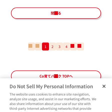
閉じる
一
前
1
2
3
4
次
一
番
の
の
番
最
ペ
ペ
最
初
ー
ー
後
の
ジ
ジ
の
ペ
ペ
Co育てパーク TOPへ
ー
ー
ジ
ジ
Do Not Sell My Personal Information
The website uses cookies to enhance site navigation,
ペ
よくあるご質問
ご利用規約
Glicoメンバーズ会員規約
プライバシーポリシー
analyze site usage, and assist in our marketing efforts. We
ー
also share information about your use of our site with
サイトマップ
お問い合わせ
Cookie設定
Glicoホームページ
ジ
third-party Internet advertising networks that provide
最
いいね