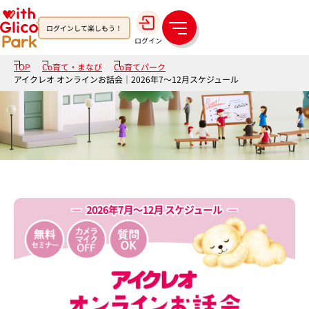
ログインして楽しもう！
メ
ログイン
ニ
ュ
TOP
Co育て・まなび
Co育てパーク
ー
アイクレオ オンラインお話会｜2026年7～12月スケジュール