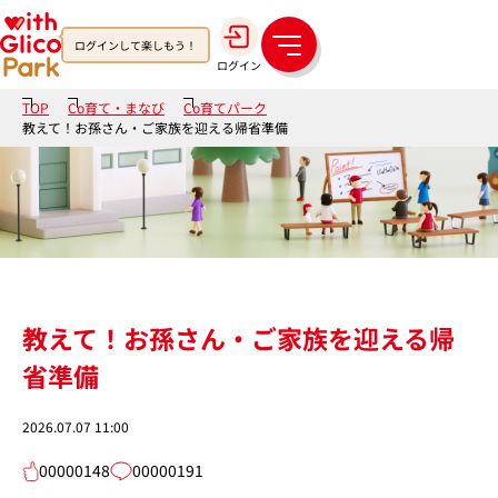
ログインして楽しもう！
メ
ログイン
ニ
ュ
TOP
Co育て・まなび
Co育てパーク
ー
教えて！お孫さん・ご家族を迎える帰省準備
教えて！お孫さん・ご家族を迎える帰
省準備
2026.07.07 11:00
00000148
00000191