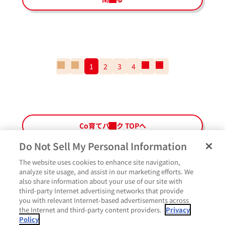
一
前
1
2
3
4
次
一
番
の
の
番
最
ペ
ペ
最
初
ー
ー
後
の
ジ
ジ
の
ペ
ペ
Co育てパーク TOPへ
ー
ー
ジ
ジ
Do Not Sell My Personal Information
The website uses cookies to enhance site navigation,
analyze site usage, and assist in our marketing efforts. We
also share information about your use of our site with
third-party Internet advertising networks that provide
いいね
you with relevant Internet-based advertisements across
the Internet and third-party content providers.
Privacy
Policy