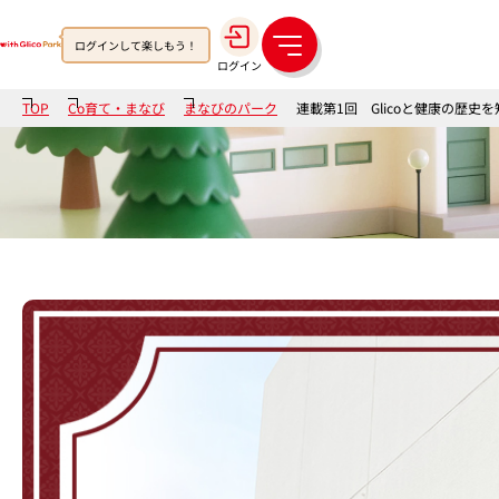
ログインして楽しもう！
メ
ログイン
ニ
ュ
TOP
Co育て・まなび
まなびのパーク
連載第1回 Glicoと健康の歴
ー