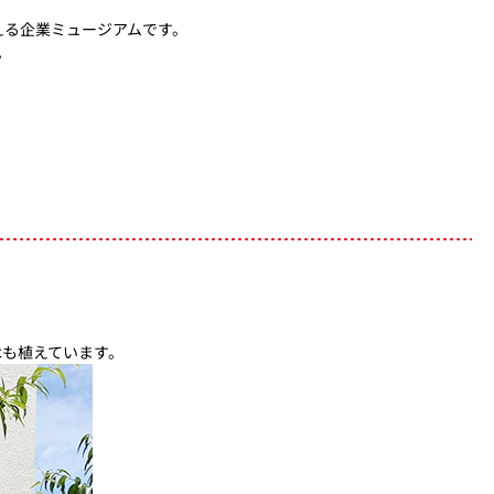
える企業ミュージアムです。
。
木も植えています。