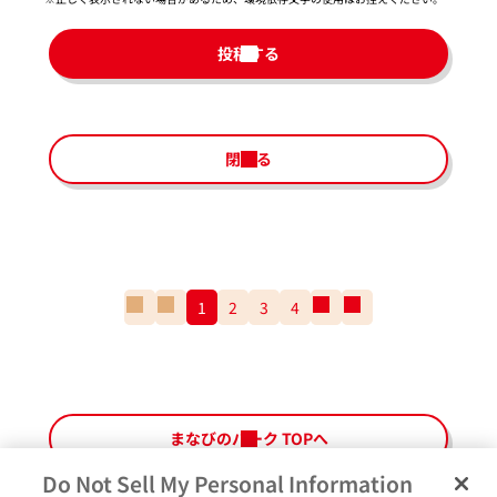
投稿する
閉じる
一
前
1
2
3
4
次
一
番
の
の
番
最
ペ
ペ
最
初
ー
ー
後
の
ジ
ジ
の
ペ
ペ
まなびのパーク TOPへ
ー
ー
ジ
ジ
Do Not Sell My Personal Information