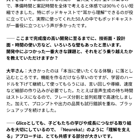
で、準備時間と案記時間を全体で考えると体感では90％ぐらい短
縮できました。特にポッドキャストで“耳から理解”できるのが役
に立っていて、実際に使ってくれた50人の中でもポッドキャスト
が一番役に立つという声が多かったです。
―― ここまで完成度の高い開発に至るまでに、技術面・設計
面・時間の使い方など、いろいろな壁もあったと思います。
開発中にぶつかった一番大きな課題と、それをどう乗り越えたか
を教えていただけますか？
大平さん
：大きかったのは「本当に使いたくなる体験」に落とし
込むところです。機能を作るだけなら早いのですが、学習のハー
ドルを下げて継続して使ってもらうには、言い回しや導線、速度
など細部の作り込みが必要でした。たとえば音声生成の待ち時間
はストレスになるので、フレーズ分割と並列処理で高速化しまし
た。加えて、プロンプトや出力の品質も試行錯誤を重ね、ブラッ
シュアップを続けました。
―― Glicoとしても、子どもたちの学びや成長につながる取り組
みを大切にしているので、『Neureka!』のように「理解を支え
る」アプローチは、とても共感する部分が大きいです。