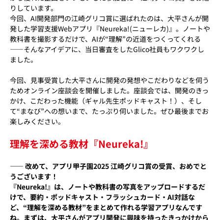
りしています。
今回、AI開発部門の江崎グリコ賞に選ばれたのは、大平さんが開
発した学習支援Webアプリ『Neureka!(ニューレカ)』。ノートや
教科書を撮影するだけで、AIが“理解”の近道をつくってくれる
――そんなアイデアに、当日審査をしたGlico社員もワクワクし
ました。
今回、見事受賞した大平さんに開発の発想やこだわりなどを伺う
ためオンライン座談会を開催しました。座談会では、開発のきっ
かけ、こだわった機能（ギャル先生ポッドキャスト！）、そし
て“まなび”への想いまで、たっぷり伺いました。ぜひ最後までお
楽しみください。
理解を深める教材『Neureka!』
―― 改めて、アプリ甲子園2025 江崎グリコ賞の受賞、おめでと
うございます！
『Neureka!』は、ノートや教科書の写真をアップロードするだ
けで、要約・ポッドキャスト・フラッシュカード・AI対話な
ど、“理解を深める教材”をまとめて作れる学習アプリなんです
ね。まずは、大平さんがアプリ開発に興味を持ったきっかけから