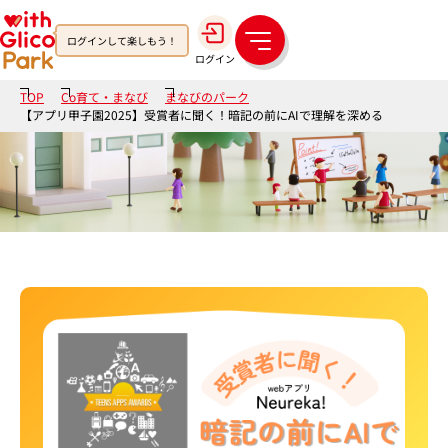
ログインして楽しもう！
メ
ログイン
ニ
ュ
TOP
Co育て・まなび
まなびのパーク
ー
【アプリ甲子園2025】受賞者に聞く！暗記の前にAIで理解を深める