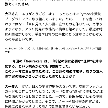
教えてください。
大平さん
：ありがとうございます！もともとは
Pythonや競技
※1
プログラミングに取り組んでいました。ただ、コードを書いて終
わりではなく「目に見えて人の役に立つものを作りたい」と思う
ようになり、アプリ開発に本格的に挑戦し始めました。最近は特
にAI関連が好きで、学習や日常の効率化にどう活かせるかを考え
るのが楽しいです。
※1 Python（パイソン）は、世界中で広く使われているコンピュータプログラミング言語
です。
―― 今回の『Neureka!』は、「暗記の前に必要な“理解”を効率
化する」という視点がとても印象的でした。
このテーマに着目されたのは、ご自身の勉強体験や、周りの友人
の学習の様子がきっかけだったのでしょうか？
大平さん
：はい。自分の学習体験が大きいです。以前フラッシュ
カードを自作していたときに、カードを作る“過程”そのものが理
解を深めていると気づきました。一方で、範囲が広いとその準備
に時間がかかってしまう。そこで、ノートや教科書の内容から、
理解に必要な材料づくりをAIで効率化できないかと思い、