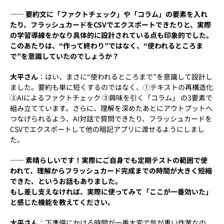
―― 要約文に「ファクトチェック」や「コラム」の要素を入れ
たり、フラッシュカードをCSVでエクスポートできたりと、実際
の学習導線をかなり具体的に設計されている点も印象的でした。
このあたりは、“作って終わり”ではなく、“使われるところま
で”を意識していたのでしょうか？
大平さん
：はい、まさに“使われるところまで”を意識して設計し
ました。要約も単に短くするのではなく、①テキストの再構造化
②AIによるファクトチェック ③興味を引く「コラム」 の3要素で
組み立てています。さらに、理解を深めたあとにアウトプットへ
つなげられるよう、AI対話で質問できたり、フラッシュカードを
CSVでエクスポートして他の暗記アプリに渡せるようにしまし
た。
―― 素晴らしいです！実際にご自身でも定期テストの範囲で使
われて、理解からフラッシュカード完成までの時間が大きく短縮
できた、というお話もありました。
もし差し支えなければ、実際に使ってみて「ここが一番効いた」
と感じた機能を教えてください。
大平さん
：下準備にかける時間が一番大変で気が重い作業なの