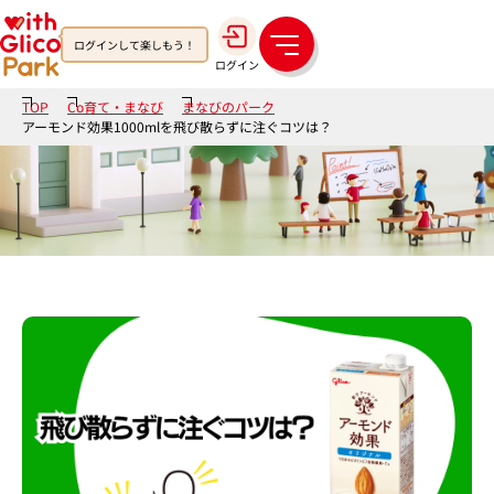
ログインして楽しもう！
メ
ログイン
ニ
ュ
TOP
Co育て・まなび
まなびのパーク
ー
アーモンド効果1000mlを飛び散らずに注ぐコツは？