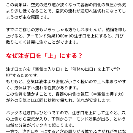
この現象は、空気の通り道が狭くなって容器の内側の気圧が外気
より少し低くなることで、空気の流れが途切れ途切れになってし
まうのが主な原因です。
すでにご存じの方もいらっしゃる方もしれませんが、結論を申し
上げると、アーモンド効果1000mlの注ぎ口を上にすると、飛び
散りにくく綺麗に注ぐことができます。
なぜ注ぎ口を「上」にする？
注ぎ口の穴を「空気の入り口」と「液体の出口」を上下で“分
担”するためです。
もともと、空気は液体より密度が小さく軽いので上へ集まりやす
く、液体は下へ流れる性質があります。
この性質を活かすことで、容器の内側の気圧（＝空気の押す力）
が外の空気とほぼ同じ状態で保たれ、流れが安定します。
パックの注ぎ口はひとつですので、注ぎ口を上にして注ぐと、穴
の上側から空気が入り、下側からアーモンド効果が出る、という
自然な分業がパック内で起こります。
一方で、注ぎ口を下にすると穴の周りが液体でふさがれがちにな