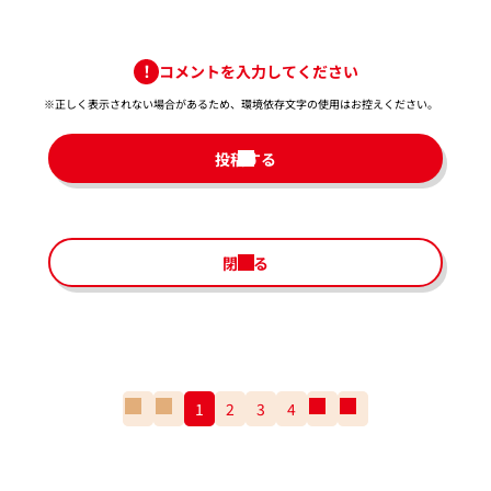
コメントを入力してください
※正しく表示されない場合があるため、環境依存文字の使用はお控えください。​
投稿する
閉じる
一
前
1
2
3
4
次
一
番
の
の
番
最
ペ
ペ
最
初
ー
ー
後