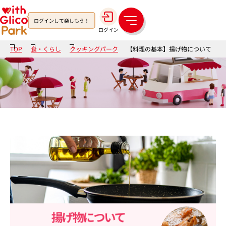
ログインして楽しもう！
メ
ログイン
ニ
ュ
TOP
食・くらし
クッキングパーク
【料理の基本】揚げ物について
ー