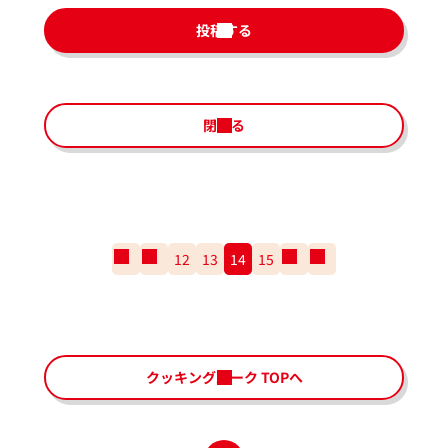
投稿する
閉じる
一
前
12
13
14
15
次
一
番
の
の
番
最
ペ
ペ
最
初
ー
ー
後
の
ジ
ジ
の
ペ
ペ
クッキングパーク TOPへ
ー
ー
ジ
ジ