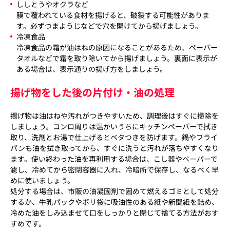
ししとうやオクラなど
膜で覆われている食材を揚げると、破裂する可能性がありま
す。必ずつまようじなどで穴を開けてから揚げましょう。
冷凍食品
冷凍食品の霜が油はねの原因になることがあるため、ペーパー
タオルなどで霜を取り除いてから揚げましょう。裏面に表示が
ある場合は、表示通りの揚げ方をしましょう。
揚げ物をした後の片付け・油の処理
揚げ物は油はねや汚れがつきやすいため、調理後はすぐに掃除を
しましょう。コンロ周りは温かいうちにキッチンペーパーで拭き
取り、洗剤とお湯で仕上げるとベタつきを防げます。鍋やフライ
パンも油を拭き取ってから、すぐに洗うと汚れが落ちやすくなり
ます。使い終わった油を再利用する場合は、こし器やペーパーで
濾し、冷めてから密閉容器に入れ、冷暗所で保存し、なるべく早
めに使いましょう。
処分する場合は、市販の油凝固剤で固めて燃えるゴミとして処分
するか、牛乳パックやポリ袋に吸油性のある紙や新聞紙を詰め、
冷めた油をしみ込ませて口をしっかりと閉じて捨てる方法がおす
すめです。