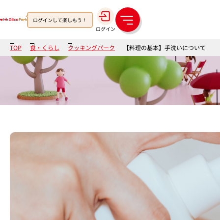
ログインして楽しもう！
メ
ログイン
ニ
ュ
TOP
食・くらし
クッキングパーク
【料理の基本】手洗いについて
ー