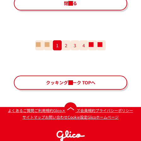
閉じる
一
前
1
2
3
4
次
一
番
の
の
番
最
ペ
ペ
最
初
ー
ー
後
の
ジ
ジ
の
ペ
ペ
クッキングパーク TOPへ
ー
ー
ジ
ジ
ペ
よくあるご質問
ご利用規約
Glicoメンバーズ会員規約
プライバシーポリシー
ー
サイトマップ
お問い合わせ
Cookie設定
Glicoホームページ
ジ
最
上
部