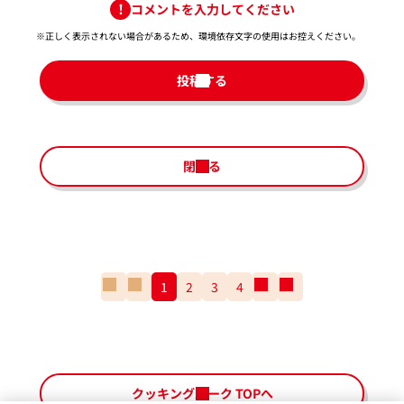
コメントを入力してください
※正しく表示されない場合があるため、環境依存文字の使用はお控えください。​
投稿する
閉じる
一
前
1
2
3
4
次
一
番
の
の
番
最
ペ
ペ
最
初
ー
ー
後
の
ジ
ジ
の
ペ
ペ
クッキングパーク TOPへ
ー
ー