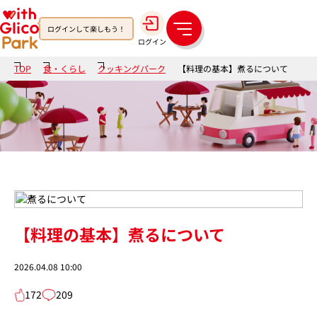
ログインして楽しもう！
メ
ログイン
ニ
ュ
TOP
食・くらし
クッキングパーク
【料理の基本】煮るについて
ー
【料理の基本】煮るについて
2026.04.08 10:00
172
209