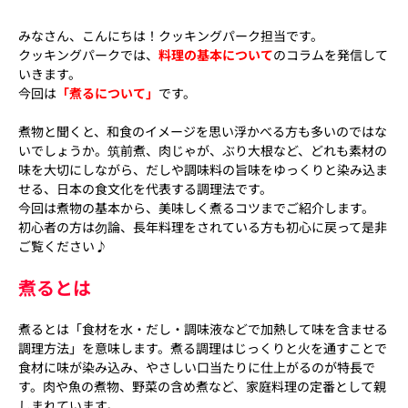
みなさん、こんにちは！
クッキングパーク担当です。
クッキングパークでは、
料理の基本について
のコラムを発信して
いきます。
今回は
「煮るについて」
です。
煮物と聞くと、和食のイメージを思い浮かべる方も多いのではな
いでしょうか。筑前煮、肉じゃが、ぶり大根など、どれも素材の
味を大切にしながら、だしや調味料の旨味をゆっくりと染み込ま
せる、日本の食文化を代表する調理法です。
今回は煮物の基本から、美味しく煮るコツまでご紹介します。
初心者の方は勿論、長年料理をされている方も初心に戻って是非
ご覧ください♪
煮るとは
煮るとは「食材を水・だし・調味液などで加熱して味を含ませる
調理方法」を意味します。煮る調理はじっくりと火を通すことで
食材に味が染み込み、やさしい口当たりに仕上がるのが特長で
す。肉や魚の煮物、野菜の含め煮など、家庭料理の定番として親
しまれています。