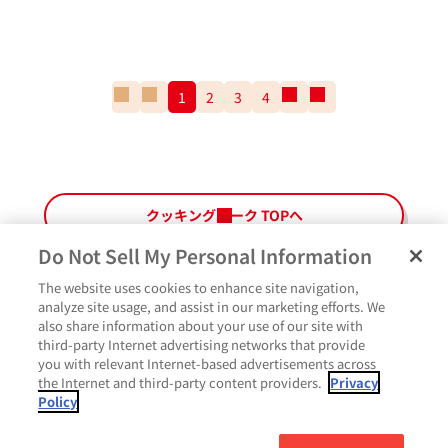
一
前
1
2
3
4
次
一
番
の
の
番
最
ペ
ペ
最
初
ー
ー
後
の
ジ
ジ
の
ペ
ペ
クッキングパーク TOPへ
ー
ー
ジ
ジ
Do Not Sell My Personal Information
The website uses cookies to enhance site navigation,
ペ
よくあるご質問
ご利用規約
Glicoメンバーズ会員規約
プライバシーポリシー
analyze site usage, and assist in our marketing efforts. We
ー
also share information about your use of our site with
サイトマップ
お問い合わせ
Cookie設定
Glicoホームページ
ジ
third-party Internet advertising networks that provide
最
いいね
you with relevant Internet-based advertisements across
上
the Internet and third-party content providers.
Privacy
部
Policy
に
コメント
戻