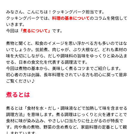
みなさん、こんにちは！
クッキングパーク担当です。
クッキングパークでは、
料理の基本について
のコラムを発信して
いきます。
今回は
「煮るについて」
です。
煮物と聞くと、和食のイメージを思い浮かべる方も多いのではな
いでしょうか。筑前煮、肉じゃが、ぶり大根など、どれも素材の
味を大切にしながら、だしや調味料の旨味をゆっくりと染み込ま
せる、日本の食文化を代表する調理法です。
今回は煮物の基本から、美味しく煮るコツまでご紹介します。
初心者の方は勿論、長年料理をされている方も初心に戻って是非
ご覧ください♪
煮るとは
煮るとは「食材を水・だし・調味液などで加熱して味を含ませる
調理方法」を意味します。煮る調理はじっくりと火を通すことで
食材に味が染み込み、やさしい口当たりに仕上がるのが特長で
す。肉や魚の煮物、野菜の含め煮など、家庭料理の定番として親
しまれています。