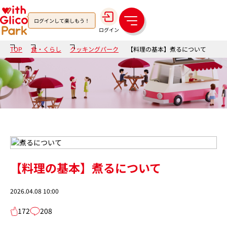
ログインして楽しもう！
メ
ログイン
ニ
ュ
TOP
食・くらし
クッキングパーク
【料理の基本】煮るについて
ー
【料理の基本】煮るについて
2026.04.08 10:00
172
208