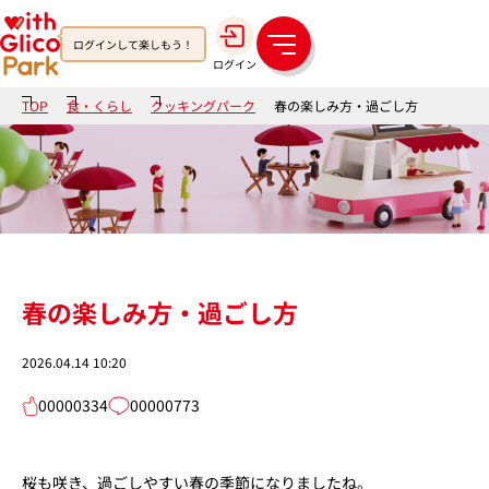
ログインして楽しもう！
メ
ログイン
ニ
ュ
TOP
食・くらし
クッキングパーク
春の楽しみ方・過ごし方
ー
春の楽しみ方・過ごし方
2026.04.14 10:20
00000334
00000773
桜も咲き、過ごしやすい春の季節になりましたね。