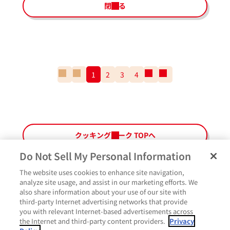
閉じる
一
前
1
2
3
4
次
一
番
の
の
番
最
ペ
ペ
最
初
ー
ー
後
の
ジ
ジ
の
ペ
ペ
クッキングパーク TOPへ
ー
ー
ジ
ジ
Do Not Sell My Personal Information
The website uses cookies to enhance site navigation,
analyze site usage, and assist in our marketing efforts. We
also share information about your use of our site with
third-party Internet advertising networks that provide
いいね
you with relevant Internet-based advertisements across
the Internet and third-party content providers.
Privacy