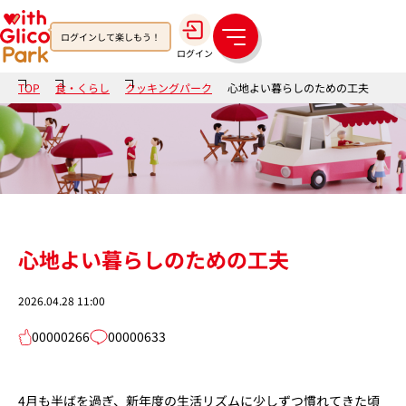
ログインして楽しもう！
メ
ログイン
ニ
ュ
TOP
食・くらし
クッキングパーク
心地よい暮らしのための工夫
ー
心地よい暮らしのための工夫
2026.04.28 11:00
00000266
00000633
4月も半ばを過ぎ、新年度の生活リズムに少しずつ慣れてきた頃