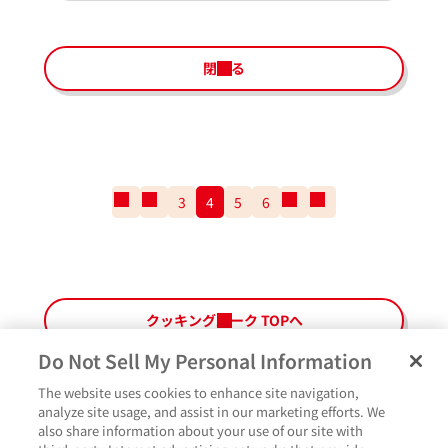
閉じる
一
前
3
4
5
6
次
一
番
の
の
番
最
ペ
ペ
最
初
ー
ー
後
の
ジ
ジ
の
ペ
ペ
クッキングパーク TOPへ
ー
ー
ジ
ジ
Do Not Sell My Personal Information
The website uses cookies to enhance site navigation,
analyze site usage, and assist in our marketing efforts. We
also share information about your use of our site with