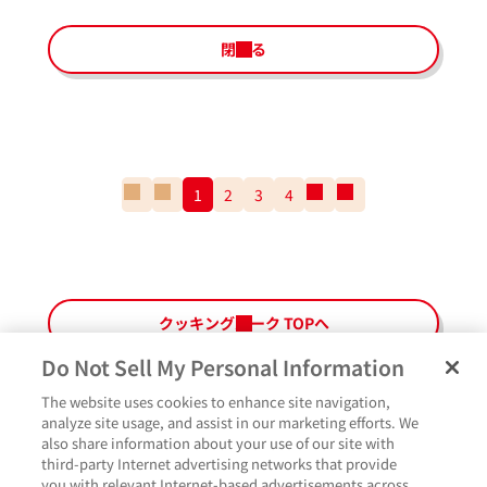
閉じる
一
前
1
2
3
4
次
一
番
の
の
番
最
ペ
ペ
最
初
ー
ー
後
の
ジ
ジ
の
ペ
ペ
クッキングパーク TOPへ
ー
ー
ジ
ジ
Do Not Sell My Personal Information
The website uses cookies to enhance site navigation,
analyze site usage, and assist in our marketing efforts. We
also share information about your use of our site with
third-party Internet advertising networks that provide
いいね
you with relevant Internet-based advertisements across