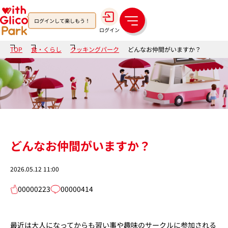
ログインして楽しもう！
メ
ログイン
ニ
ュ
TOP
食・くらし
クッキングパーク
どんなお仲間がいますか？
ー
どんなお仲間がいますか？
2026.05.12 11:00
00000223
00000414
最近は大人になってからも習い事や趣味のサークルに参加される