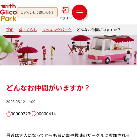
ログインして楽しもう！
メ
ログイン
ニ
ュ
TOP
食・くらし
クッキングパーク
どんなお仲間がいますか？
ー
どんなお仲間がいますか？
2026.05.12 11:00
00000223
00000414
最近は大人になってからも習い事や趣味のサークルに参加される