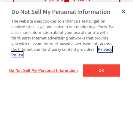
ー
ー
ジ
ジ
Do Not Sell My Personal Information
The website uses cookies to enhance site navigation,
analyze site usage, and assist in our marketing efforts. We
also share information about your use of our site with
third-party Internet advertising networks that provide
いいね
you with relevant Internet-based advertisements across
the Internet and third-party content providers.
Privacy
Policy
コメント
Do Not Sell My Personal Information
OK
ペ
よくあるご質問
ご利用規約
Glicoメンバーズ会員規約
プライバシーポリシー
ー
サイトマップ
お問い合わせ
Cookie設定
Glicoホームページ
ジ
最
上
部
に
戻
る