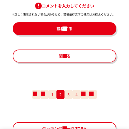
コメントを入力してください
※正しく表示されない場合があるため、環境依存文字の使用はお控えください。​
投稿する
閉じる
一
前
1
2
3
4
次
一
番
の
の
番
最
ペ
ペ
最
初
ー
ー
後
の
ジ
ジ
の
ペ
ペ
クッキングパーク TOPへ