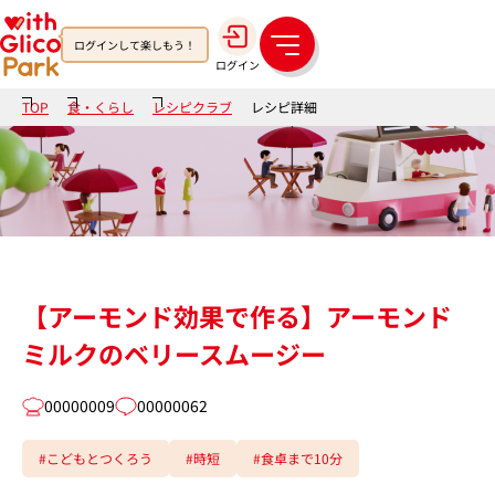
ログインして楽しもう！
メ
ログイン
ニ
ュ
TOP
食・くらし
レシピクラブ
レシピ詳細
ー
【アーモンド効果で作る】アーモンド
ミルクのベリースムージー
00000009
00000062
#こどもとつくろう
#時短
#食卓まで10分