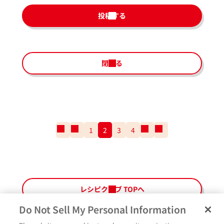
投稿する
閉じる
一
前
1
2
3
4
次
一
番
の
の
番
最
ペ
ペ
最
初
ー
ー
後
の
ジ
ジ
の
ペ
ペ
レシピクラブ TOPへ
ー
ー
ジ
ジ
Do Not Sell My Personal Information