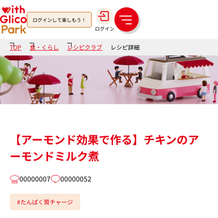
ログインして楽しもう！
メ
ログイン
ニ
ュ
TOP
食・くらし
レシピクラブ
レシピ詳細
ー
【アーモンド効果で作る】チキンのア
ーモンドミルク煮
00000007
00000052
#たんぱく質チャージ