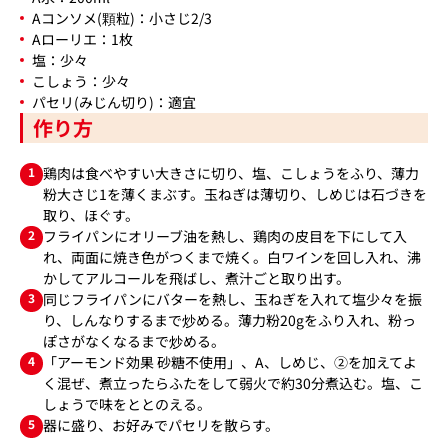
Aコンソメ(顆粒)：小さじ2/3
Aローリエ：1枚
塩：少々
こしょう：少々
パセリ(みじん切り)：適宜
作り方
1
鶏肉は食べやすい大きさに切り、塩、こしょうをふり、薄力
粉大さじ1を薄くまぶす。玉ねぎは薄切り、しめじは石づきを
取り、ほぐす。
2
フライパンにオリーブ油を熱し、鶏肉の皮目を下にして入
れ、両面に焼き色がつくまで焼く。白ワインを回し入れ、沸
かしてアルコールを飛ばし、煮汁ごと取り出す。
3
同じフライパンにバターを熱し、玉ねぎを入れて塩少々を振
り、しんなりするまで炒める。薄力粉20gをふり入れ、粉っ
ぽさがなくなるまで炒める。
4
「アーモンド効果 砂糖不使用」、A、しめじ、②を加えてよ
く混ぜ、煮立ったらふたをして弱火で約30分煮込む。塩、こ
しょうで味をととのえる。
5
器に盛り、お好みでパセリを散らす。