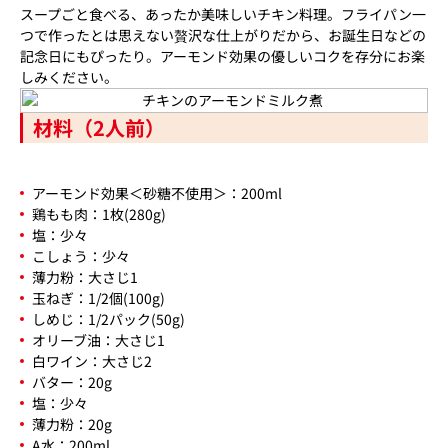
スープごと食べる、あったか美味しいチキン料理。フライパン一
つで作ったとは思えない贅沢な仕上がりだから、お誕生日などの
記念日にもぴったり。アーモンド効果の優しいコクを存分にお楽
しみください。
材料（2人前）
アーモンド効果＜砂糖不使用＞：200ml
鶏もも肉：1枚(280g)
塩：少々
こしょう：少々
薄力粉：大さじ1
玉ねぎ：1/2個(100g)
しめじ：1/2パック(50g)
オリーブ油：大さじ1
白ワイン：大さじ2
バター：20g
塩：少々
薄力粉：20g
A水：200ml