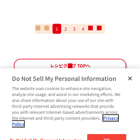
一
前
1
2
3
4
次
一
番
の
の
番
最
ペ
ペ
最
初
ー
ー
後
の
ジ
ジ
の
ペ
ペ
レシピクラブ TOPへ
ー
ー
ジ
ジ
Do Not Sell My Personal Information
The website uses cookies to enhance site navigation,
ペ
よくあるご質問
ご利用規約
Glicoメンバーズ会員規約
プライバシーポリシー
analyze site usage, and assist in our marketing efforts. We
ー
also share information about your use of our site with
サイトマップ
お問い合わせ
Cookie設定
Glicoホームページ
ジ
third-party Internet advertising networks that provide
最
作ったよ
you with relevant Internet-based advertisements across
上
the Internet and third-party content providers.
Privacy
部
Policy
に
コメント
戻