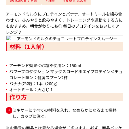
#Glicoのおすすめ
#時短
#食卓まで10分
アーモンドミルクにプロテインとバナナ、オートミールを組み合
わせて。ひんやりと飲みやすく、トレーニングや運動をする方に
もおすすめ。朝食がわりにも◎ 毎日のプロテインをおいしくア
レンジ♪
材料（1人前）
アーモンド効果＜砂糖不使用＞：150ml
パワープロダクション マックスロードホエイプロテイン＜チョ
コレート味＞：付属スプーン2杯
バナナ(冷凍)：1本（200g）
オートミール：大さじ１
作り方
1
ミキサーにすべての材料を入れ、なめらかになるまで攪拌
し、カップに注ぐ。
※お手元の商品とは異なる場合がございます。必ず、商品パッケ