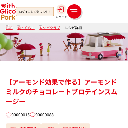
ログインして楽しもう！
メ
ログイン
ニ
ュ
TOP
食・くらし
レシピクラブ
レシピ詳細
ー
【アーモンド効果で作る】アーモンド
ミルクのチョコレートプロテインスム
ージー
00000015
00000088