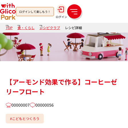
ログインして楽しもう！
メ
ログイン
ニ
ュ
TOP
食・くらし
レシピクラブ
レシピ詳細
ー
【アーモンド効果で作る】コーヒーゼ
リーフロート
00000007
00000056
#こどもとつくろう