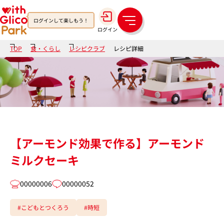
ログインして楽しもう！
メ
ログイン
ニ
ュ
TOP
食・くらし
レシピクラブ
レシピ詳細
ー
【アーモンド効果で作る】アーモンド
ミルクセーキ
00000006
00000052
#こどもとつくろう
#時短