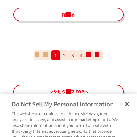
閉じる
一
前
1
2
3
4
次
一
番
の
の
番
最
ペ
ペ
最
初
ー
ー
後
の
ジ
ジ
の
ペ
ペ
レシピクラブ TOPへ
ー
ー
ジ
ジ
Do Not Sell My Personal Information
The website uses cookies to enhance site navigation,
ペ
よくあるご質問
ご利用規約
Glicoメンバーズ会員規約
プライバシーポリシー
analyze site usage, and assist in our marketing efforts. We
ー
also share information about your use of our site with
サイトマップ
お問い合わせ
Cookie設定
Glicoホームページ
ジ
third-party Internet advertising networks that provide
最
作ったよ
you with relevant Internet-based advertisements across