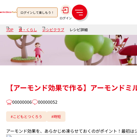
ログインして楽しもう！
メ
ログイン
ニ
ュ
TOP
食・くらし
レシピクラブ
レシピ詳細
ー
【アーモンド効果で作る】アーモンドミ
00000006
00000052
#こどもとつくろう
#時短
アーモンド効果を、あらかじめ凍らせておくのがポイント！最初は