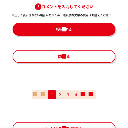
コメントを入力してください
※正しく表示されない場合があるため、環境依存文字の使用はお控えください。​
投稿する
閉じる
一
前
1
2
3
4
次
一
番
の
の
番
最
ペ
ペ
最
初
ー
ー
後
の
ジ
ジ
の
ペ
ペ