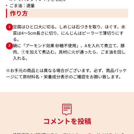
ごま油：適量
作り方
1
豆腐はひと口大に切る。しめじは石づきを取り、ほぐす。水
菜は4～5cm長さに切り、にんじんはピーラーで薄切りにす
る。
2
鍋に「アーモンド効果 砂糖不使用」、Aを入れて煮立て、豚
肉、①を加えて煮込む。具材に火が通ったら、ごま油を回し
入れる。
※お手元の商品とは異なる場合がございます。必ず、商品パッケ
ージにて原材料名・栄養成分表示のご確認をお願い致します。
コメントを投稿