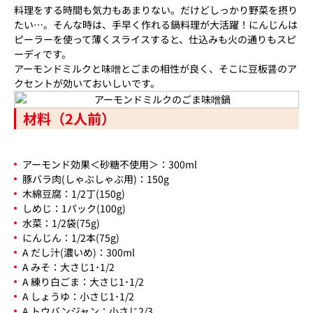
料理をする時間も気力もあまりない。だけどしっかり野菜を摂り
たい…。そんな時は、手早く作れる鍋料理が大活躍！にんじんは
ピーラーを使って薄くスライスすると、仕込みも火の通りもスピ
ーディです。
アーモンドミルクと味噌とごまの相性が良く、そこに豆板醤のア
クセントが効いておいしいです。
材料（2人前）
アーモンド効果＜砂糖不使用＞：300ml
豚バラ肉(しゃぶしゃぶ用)：150g
木綿豆腐：1/2丁(150g)
しめじ：1パック(100g)
水菜：1/2袋(75g)
にんじん：1/2本(75g)
A だし汁(濃いめ)：300ml
A みそ：大さじ1･1/2
A 練り白ごま：大さじ1･1/2
A しょうゆ：小さじ1･1/2
A トウバンジャン：小さじ2/3