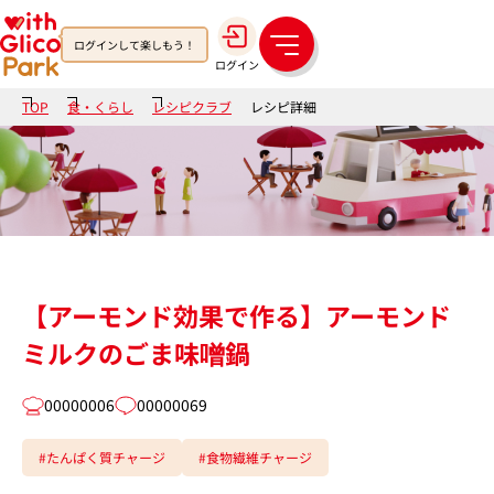
ログインして楽しもう！
メ
ログイン
ニ
ュ
TOP
食・くらし
レシピクラブ
レシピ詳細
ー
【アーモンド効果で作る】アーモンド
ミルクのごま味噌鍋
00000006
00000069
#たんぱく質チャージ
#食物繊維チャージ