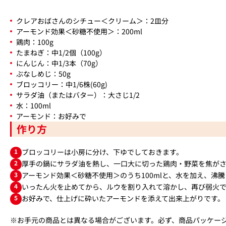
クレアおばさんのシチュー＜クリーム＞：2皿分
アーモンド効果＜砂糖不使用＞：200ml
鶏肉：100g
たまねぎ：中1/2個（100g）
にんじん：中1/3本（70g）
ぶなしめじ：50g
ブロッコリー：中1/6株(60g)
サラダ油（またはバター）：大さじ1/2
水：100ml
アーモンド：お好みで
作り方
1
ブロッコリーは小房に分け、下ゆでしておきます。
2
厚手の鍋にサラダ油を熱し、一口大に切った鶏肉・野菜を焦が
3
アーモンド効果＜砂糖不使用＞のうち100mlと、水を加え、沸
4
いったん火を止めてから、ルウを割り入れて溶かし、再び弱火で
5
お好みで、仕上げに砕いたアーモンドを添えて出来上がりです。
※お手元の商品とは異なる場合がございます。必ず、商品パッケー