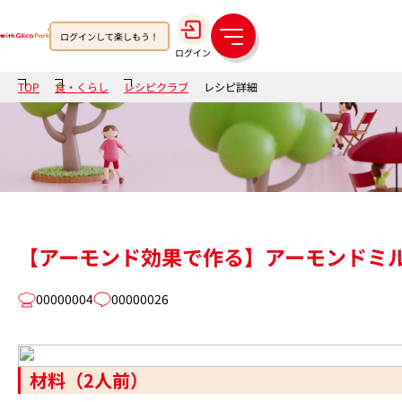
ログインして楽しもう！
メ
ログイン
ニ
ュ
TOP
食・くらし
レシピクラブ
レシピ詳細
ー
【アーモンド効果で作る】アーモンドミ
00000004
00000026
材料（2人前）