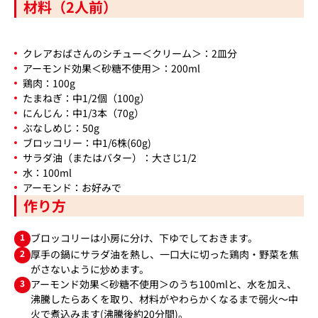
材料（2人前）
クレアおばさんのシチュー＜クリーム＞：2皿分
アーモンド効果＜砂糖不使用＞：200ml
鶏肉：100g
たまねぎ：中1/2個（100g）
にんじん：中1/3本（70g）
ぶなしめじ：50g
ブロッコリー：中1/6株(60g)
サラダ油（またはバター）：大さじ1/2
水：100ml
アーモンド：お好みで
作り方
1
ブロッコリーは小房に分け、下ゆでしておきます。
2
厚手の鍋にサラダ油を熱し、一口大に切った鶏肉・野菜を焦
がさないように炒めます。
3
アーモンド効果＜砂糖不使用＞のうち100mlと、水を加え、
沸騰したらあくを取り、材料がやわらかくなるまで弱火～中
火で煮込みます(沸騰後約20分間)。