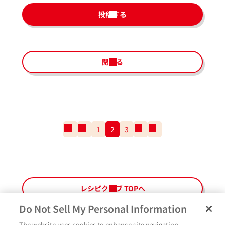
投稿する
閉じる
一
前
1
2
3
次
一
番
の
の
番
最
ペ
ペ
最
初
ー
ー
後
の
ジ
ジ
の
ペ
ペ
レシピクラブ TOPへ
ー
ー
ジ
ジ
Do Not Sell My Personal Information
The website uses cookies to enhance site navigation,