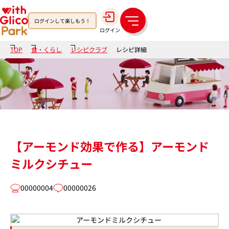
ログインして楽しもう！
メ
ログイン
ニ
ュ
TOP
食・くらし
レシピクラブ
レシピ詳細
ー
【アーモンド効果で作る】アーモンド
ミルクシチュー
00000004
00000026