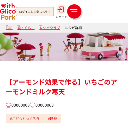
ログインして楽しもう！
メ
ログイン
ニ
ュ
TOP
食・くらし
レシピクラブ
レシピ詳細
ー
【アーモンド効果で作る】いちごのア
ーモンドミルク寒天
00000008
00000063
#こどもとつくろう
#時短