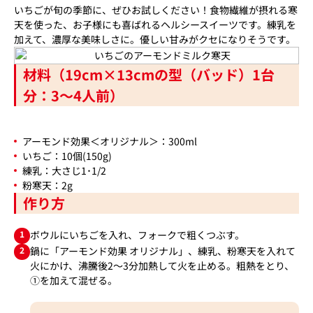
いちごが旬の季節に、ぜひお試しください！食物繊維が摂れる寒
天を使った、お子様にも喜ばれるヘルシースイーツです。練乳を
加えて、濃厚な美味しさに。優しい甘みがクセになりそうです。
材料（19cm×13cmの型（バッド）1台
分：3～4人前）
アーモンド効果＜オリジナル＞：300ml
いちご：10個(150g)
練乳：大さじ1･1/2
粉寒天：2g
作り方
1
ボウルにいちごを入れ、フォークで粗くつぶす。
2
鍋に「アーモンド効果 オリジナル」、練乳、粉寒天を入れて
火にかけ、沸騰後2～3分加熱して火を止める。粗熱をとり、
①を加えて混ぜる。