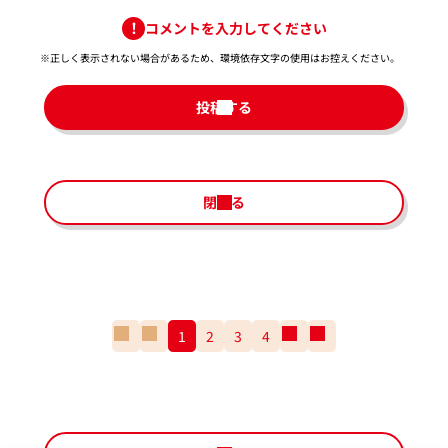
コメントを入力してください
※正しく表示されない場合があるため、環境依存文字の使用はお控えください。​
投稿する
閉じる
一
前
1
2
3
4
次
一
番
の
の
番
最
ペ
ペ
最
初
ー
ー
後
の
ジ
ジ
の
ペ
ペ