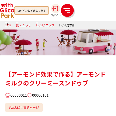
ログインして楽しもう！
メ
ログイン
ニ
ュ
TOP
食・くらし
レシピクラブ
レシピ詳細
ー
【アーモンド効果で作る】アーモンド
ミルクのクリーミースンドゥブ
00000011
00000101
#たんぱく質チャージ