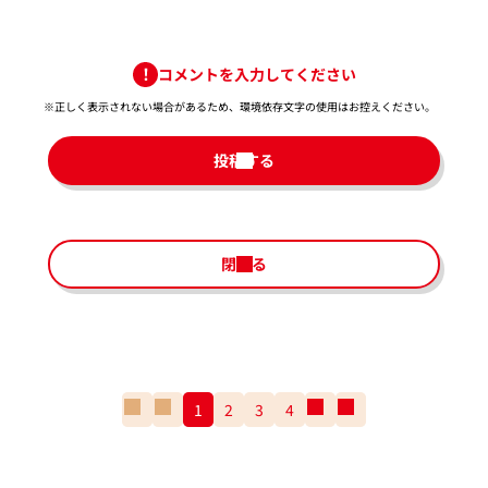
コメントを入力してください
※正しく表示されない場合があるため、環境依存文字の使用はお控えください。​
投稿する
閉じる
一
前
1
2
3
4
次
一
番
の
の
番
最
ペ
ペ
最
初
ー
ー
後