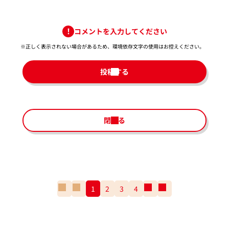
コメントを入力してください
※正しく表示されない場合があるため、環境依存文字の使用はお控えください。​
投稿する
閉じる
一
前
1
2
3
4
次
一
番
の
の
番
最
ペ
ペ
最
初
ー
ー
後