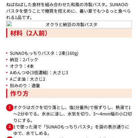
ねばねばした食材を組み合わせた和風の冷製パスタ。SUNAOの
パスタを使うことで糖質を控えめに、暑い夏でもつるっと食べら
れる1品です。
材料（2人前）
SUNAOもっちりパスタ：2束(160g)
納豆：2パック
オクラ：4本
Aめんつゆ(3倍濃縮)：大さじ3
Aごま油：大さじ2
刻みのり：適量
作り方
1
オクラはガクを切り落とし、塩(分量外)で板ずりし、熱湯で1
～2分ゆでる。氷水に浸し、水気を切り、3～4mm幅の小口切
りにする。
2
1で使った湯で「SUNAOもっちりパスタ」を袋の表示通りに
ゆで、水でしめる。