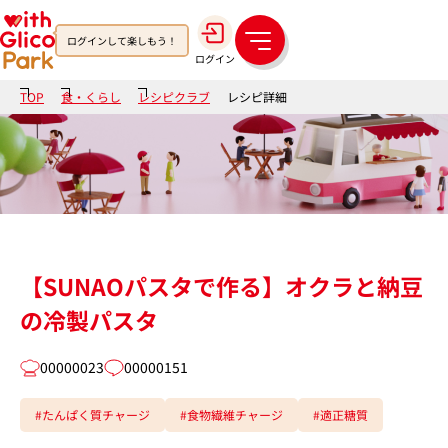
ログインして楽しもう！
メ
ログイン
ニ
ュ
TOP
食・くらし
レシピクラブ
レシピ詳細
ー
【SUNAOパスタで作る】オクラと納豆
の冷製パスタ
00000023
00000151
#たんぱく質チャージ
#食物繊維チャージ
#適正糖質