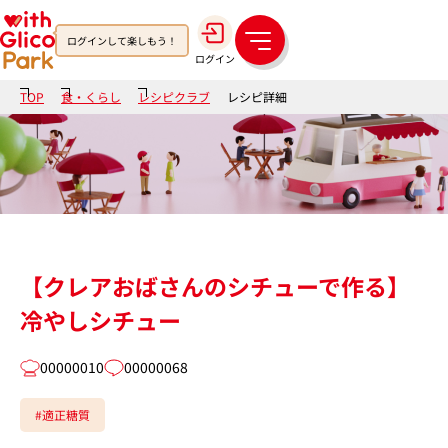
ログインして楽しもう！
メ
ログイン
ニ
ュ
TOP
食・くらし
レシピクラブ
レシピ詳細
ー
【クレアおばさんのシチューで作る】
冷やしシチュー
00000010
00000068
#適正糖質