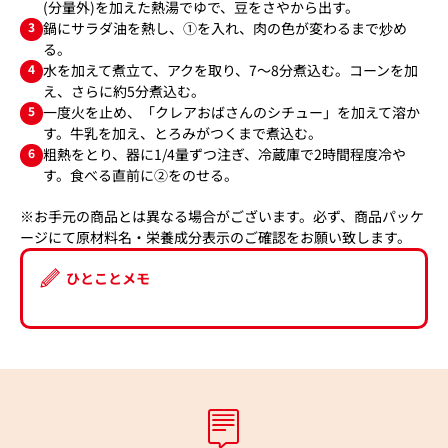
(分量外)を加えた熱湯でゆで、豆をさやから出す。
3
鍋にサラダ油を熱し、①を入れ、肉の色が変わるまで炒め
る。
4
水を加えて煮立て、アクを取り、7～8分煮込む。コーンを加
え、さらに約5分煮込む。
5
一度火を止め、「クレアおばさんのシチュー」を加えて溶か
す。牛乳を加え、とろみがつくまで煮込む。
6
粗熱をとり、器に1/4量ずつ注ぎ、冷蔵庫で2時間程度冷や
す。食べる直前に②をのせる。
※お手元の商品とは異なる場合がございます。必ず、商品パッケ
ージにて原材料名・栄養成分表示のご確認をお願い致します。
ひとことメモ