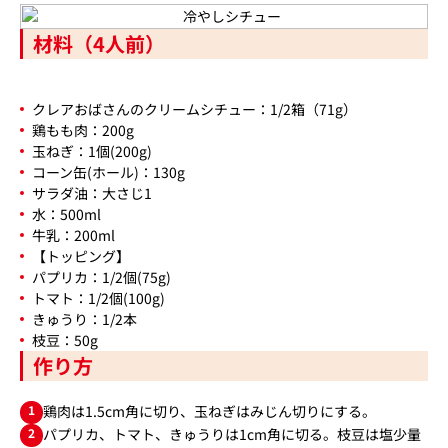
材料（4人前）
クレアおばさんのクリームシチュー：1/2箱（71g）
鶏もも肉：200g
玉ねぎ：1個(200g)
コーン缶(ホール)：130g
サラダ油：大さじ1
水：500ml
牛乳：200ml
【トッピング】
パプリカ：1/2個(75g)
トマト：1/2個(100g)
きゅうり：1/2本
枝豆：50g
作り方
1
鶏肉は1.5cm角に切り、玉ねぎはみじん切りにする。
2
パプリカ、トマト、きゅうりは1cm角に切る。枝豆は塩少量