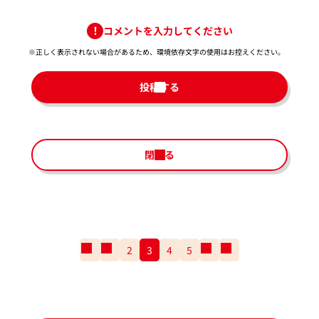
コメントを入力してください
※正しく表示されない場合があるため、環境依存文字の使用はお控えください。​
投稿する
閉じる
一
前
2
3
4
5
次
一
番
の
の
番
最
ペ
ペ
最
初
ー
ー
後
の
ジ
ジ
の