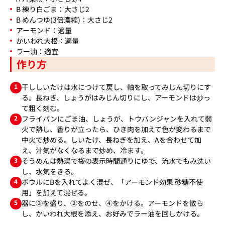
B 練り白ごま：大さじ2
B めんつゆ(3倍濃縮)：大さじ2
アーモンド：適量
かいわれ大根：適量
ラー油：適宜
作り方
1
干ししいたけは水につけて戻し、軸を取ってみじん切りにす
る。長ねぎ、しょうがはみじん切りにし、アーモンドは炒っ
て粗く刻む。
2
フライパンにごま油、しょうが、トウバンジャンを入れて弱
火で熱し、香りが立ったら、ひき肉を加えて色が変わるまで
中火で炒める。しいたけ、長ねぎを加え、Aを合わせて加
え、汁気がなくなるまで炒め、冷ます。
3
そうめんは熱湯で袋の表示時間通りにゆで、流水でもみ洗い
し、水気をきる。
4
ボウルにBを入れてよく混ぜ、「アーモンド効果 砂糖不使
用」を加えて混ぜる。
5
器に③を盛り、②をのせ、④をかける。アーモンドを散ら
し、かいわれ大根を添え、お好みでラー油を回しかける。