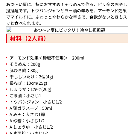
あつ～い夏に、特におすすめ！そうめんで作る、ピリ辛の冷やし
担担麺です。トウバンジャンとラー油の辛みを、アーモンド効果
でマイルドに。ふわっとやわらかな辛さで、食欲がないときもス
ッと食べられます。
材料（2人前）
アーモンド効果＜砂糖不使用＞：200ml
そうめん：200g
豚ひき肉：80g
干ししいたけ：2個(4g)
長ねぎ：10cm(25g)
しょうが：1かけ(20g)
ごま油：小さじ1
トウバンジャン：小さじ1/2
A 鶏ガラスープ：50ml
A みそ：大さじ1弱
A 砂糖：小さじ1/2
A しょうゆ：小さじ1/2
A 片栗粉：小さじ1/4