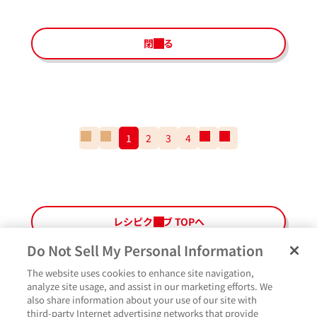
閉じる
一
前
1
2
3
4
次
一
番
の
の
番
最
ペ
ペ
最
初
ー
ー
後
の
ジ
ジ
の
ペ
ペ
レシピクラブ TOPへ
ー
ー
ジ
ジ
Do Not Sell My Personal Information
The website uses cookies to enhance site navigation,
ペ
よくあるご質問
ご利用規約
Glicoメンバーズ会員規約
プライバシーポリシー
analyze site usage, and assist in our marketing efforts. We
ー
also share information about your use of our site with
サイトマップ
お問い合わせ
Cookie設定
Glicoホームページ
ジ
third-party Internet advertising networks that provide