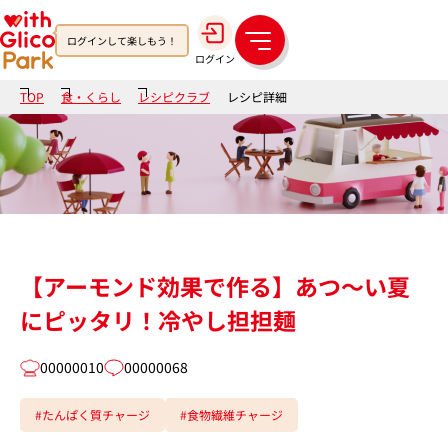
ログインして楽しもう！
メ
ログイン
ニ
ュ
TOP
食・くらし
レシピクラブ
レシピ詳細
ー
【アーモンド効果で作る】あつ～い夏
にピッタリ！冷やし担担麺
00000010
00000068
#たんぱく質チャージ
#食物繊維チャージ