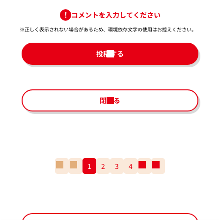
コメントを入力してください
※正しく表示されない場合があるため、環境依存文字の使用はお控えください。​
投稿する
閉じる
一
前
1
2
3
4
次
一
番
の
の
番
最
ペ
ペ
最
初
ー
ー
後
の
ジ
ジ
の
ペ
ペ