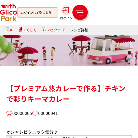
ログインして楽しもう！
メ
ログイン
ニ
ュ
TOP
食・くらし
レシピクラブ
レシピ詳細
ー
【プレミアム熟カレーで作る】チキン
で彩りキーマカレー
00000005
00000041
オシャレピクニック気分♪