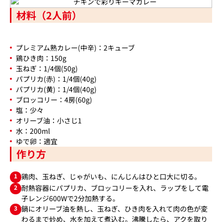
材料（2人前）
プレミアム熟カレー(中辛)：2キューブ
鶏ひき肉：150g
玉ねぎ：1/4個(50g)
パプリカ(赤)：1/4個(40g)
パプリカ(黄)：1/4個(40g)
ブロッコリー：4房(60g)
塩：少々
オリーブ油：小さじ1
水：200ml
ゆで卵：適宜
作り方
1
鶏肉、玉ねぎ、じゃがいも、にんじんはひと口大に切る。
2
耐熱容器にパプリカ、ブロッコリーを入れ、ラップをして電
子レンジ600Wで2分加熱する。
3
鍋にオリーブ油を熱し、玉ねぎ、ひき肉を入れて肉の色が変
わるまで炒め、水を加えて煮込む。沸騰したら、アクを取り