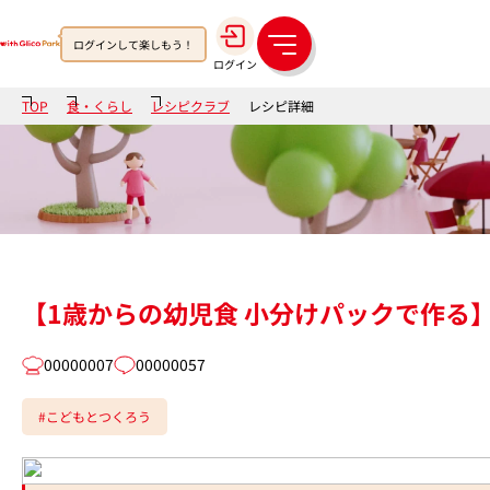
ログインして楽しもう！
メ
ログイン
ニ
ュ
TOP
食・くらし
レシピクラブ
レシピ詳細
ー
【1歳からの幼児食 小分けパックで作る
00000007
00000057
#こどもとつくろう