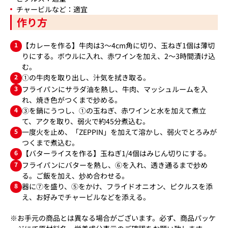
チャービルなど：適宜
作り方
1
【カレーを作る】牛肉は3～4cm角に切り、玉ねぎ1個は薄切
りにする。ボウルに入れ、赤ワインを加え、2～3時間漬け込
む。
2
①の牛肉を取り出し、汁気を拭き取る。
3
フライパンにサラダ油を熱し、牛肉、マッシュルームを入
れ、焼き色がつくまで炒める。
4
③を鍋にうつし、①の玉ねぎ、赤ワインと水を加えて煮立
て、アクを取り、弱火で約45分煮込む。
5
一度火を止め、「ZEPPIN」を加えて溶かし、弱火でとろみが
つくまで煮込む。
6
【バターライスを作る】玉ねぎ1/4個はみじん切りにする。
7
フライパンにバターを熱し、⑥を入れ、透き通るまで炒め
る。ご飯を加え、炒め合わせる。
8
器に⑦を盛り、⑤をかけ、フライドオニオン、ピクルスを添
え、お好みでチャービルなどを添える。
※お手元の商品とは異なる場合がございます。必ず、商品パッケ