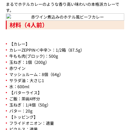
まるでホテルカレーのような香り高い味わいの本格派カレーで
す。
材料（4人前）
【カレー】
カレーZEPPIN＜中辛＞：1/2箱（87.5g）
牛もも肉(ブロック)：500g
玉ねぎ：1個（200g）
赤ワイン
マッシュルーム：8個（64g）
サラダ油：大さじ1
水：600ml
【バターライス】
ご飯：茶碗4杯分
玉ねぎ：1/4個（50g）
バター：20g
【トッピング】
フライドオニオン：適量
ピクルス：適量