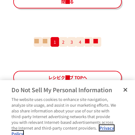
閉じる
一
前
1
2
3
4
次
一
番
の
の
番
最
ペ
ペ
最
初
ー
ー
後
の
ジ
ジ
の
ペ
ペ
レシピクラブ TOPへ
ー
ー
ジ
ジ
Do Not Sell My Personal Information
The website uses cookies to enhance site navigation,
ペ
よくあるご質問
ご利用規約
Glicoメンバーズ会員規約
プライバシーポリシー
analyze site usage, and assist in our marketing efforts. We
ー
also share information about your use of our site with
サイトマップ
お問い合わせ
Cookie設定
Glicoホームページ
ジ
third-party Internet advertising networks that provide
最
作ったよ
you with relevant Internet-based advertisements across
上
the Internet and third-party content providers.
Privacy
部
Policy