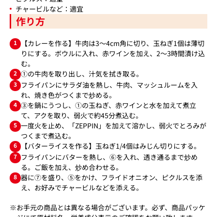
チャービルなど：適宜
作り方
1
【カレーを作る】牛肉は3～4cm角に切り、玉ねぎ1個は薄切
りにする。ボウルに入れ、赤ワインを加え、2～3時間漬け込
む。
2
①の牛肉を取り出し、汁気を拭き取る。
3
フライパンにサラダ油を熱し、牛肉、マッシュルームを入
れ、焼き色がつくまで炒める。
4
③を鍋にうつし、①の玉ねぎ、赤ワインと水を加えて煮立
て、アクを取り、弱火で約45分煮込む。
5
一度火を止め、「ZEPPIN」を加えて溶かし、弱火でとろみが
つくまで煮込む。
6
【バターライスを作る】玉ねぎ1/4個はみじん切りにする。
7
フライパンにバターを熱し、⑥を入れ、透き通るまで炒め
る。ご飯を加え、炒め合わせる。
8
器に⑦を盛り、⑤をかけ、フライドオニオン、ピクルスを添
え、お好みでチャービルなどを添える。
※お手元の商品とは異なる場合がございます。必ず、商品パッケ