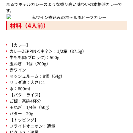
まるでホテルカレーのような香り高い味わいの本格派カレーで
す。
材料（4人前）
【カレー】
カレーZEPPIN＜中辛＞：1/2箱（87.5g）
牛もも肉(ブロック)：500g
玉ねぎ：1個（200g）
赤ワイン
マッシュルーム：8個（64g）
サラダ油：大さじ1
水：600ml
【バターライス】
ご飯：茶碗4杯分
玉ねぎ：1/4個（50g）
バター：20g
【トッピング】
フライドオニオン：適量
ピクルス：適量