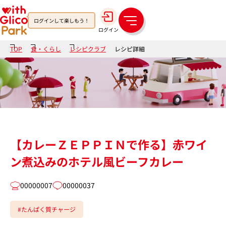
ログインして楽しもう！
メ
ログイン
ニ
ュ
TOP
食・くらし
レシピクラブ
レシピ詳細
ー
【カレーＺＥＰＰＩＮで作る】赤ワイ
ン煮込みのホテル風ビーフカレー
00000007
00000037
#たんぱく質チャージ