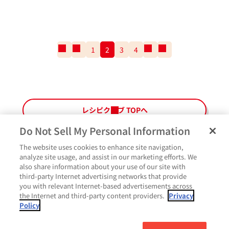
一
前
1
2
3
4
次
一
番
の
の
番
最
ペ
ペ
最
初
ー
ー
後
の
ジ
ジ
の
ペ
ペ
レシピクラブ TOPへ
ー
ー
ジ
ジ
Do Not Sell My Personal Information
The website uses cookies to enhance site navigation,
ペ
よくあるご質問
ご利用規約
Glicoメンバーズ会員規約
プライバシーポリシー
analyze site usage, and assist in our marketing efforts. We
ー
also share information about your use of our site with
サイトマップ
お問い合わせ
Cookie設定
Glicoホームページ
ジ
third-party Internet advertising networks that provide
最
作ったよ
you with relevant Internet-based advertisements across
上
the Internet and third-party content providers.
Privacy
部
Policy
に
コメント
戻