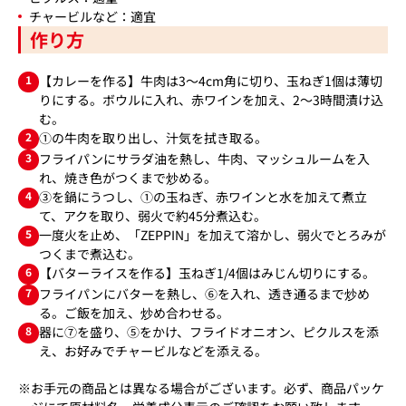
チャービルなど：適宜
作り方
1
【カレーを作る】牛肉は3～4cm角に切り、玉ねぎ1個は薄切
りにする。ボウルに入れ、赤ワインを加え、2～3時間漬け込
む。
2
①の牛肉を取り出し、汁気を拭き取る。
3
フライパンにサラダ油を熱し、牛肉、マッシュルームを入
れ、焼き色がつくまで炒める。
4
③を鍋にうつし、①の玉ねぎ、赤ワインと水を加えて煮立
て、アクを取り、弱火で約45分煮込む。
5
一度火を止め、「ZEPPIN」を加えて溶かし、弱火でとろみが
つくまで煮込む。
6
【バターライスを作る】玉ねぎ1/4個はみじん切りにする。
7
フライパンにバターを熱し、⑥を入れ、透き通るまで炒め
る。ご飯を加え、炒め合わせる。
8
器に⑦を盛り、⑤をかけ、フライドオニオン、ピクルスを添
え、お好みでチャービルなどを添える。
※お手元の商品とは異なる場合がございます。必ず、商品パッケ