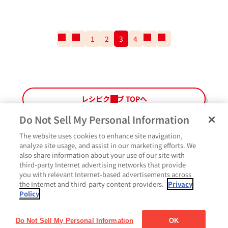
一
前
1
2
3
4
次
一
番
の
の
番
最
ペ
ペ
最
初
ー
ー
後
の
ジ
ジ
の
ペ
ペ
レシピクラブ TOPへ
ー
ー
ジ
ジ
Do Not Sell My Personal Information
The website uses cookies to enhance site navigation,
ペ
よくあるご質問
ご利用規約
Glicoメンバーズ会員規約
プライバシーポリシー
analyze site usage, and assist in our marketing efforts. We
ー
also share information about your use of our site with
サイトマップ
お問い合わせ
Cookie設定
Glicoホームページ
ジ
third-party Internet advertising networks that provide
最
作ったよ
you with relevant Internet-based advertisements across
上
the Internet and third-party content providers.
Privacy
部
Policy
に
コメント
戻
る
Do Not Sell My Personal Information
OK