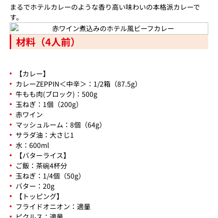
まるでホテルカレーのような香り高い味わいの本格派カレーで
す。
材料（4人前）
【カレー】
カレーZEPPIN＜中辛＞：1/2箱（87.5g）
牛もも肉(ブロック)：500g
玉ねぎ：1個（200g）
赤ワイン
マッシュルーム：8個（64g）
サラダ油：大さじ1
水：600ml
【バターライス】
ご飯：茶碗4杯分
玉ねぎ：1/4個（50g）
バター：20g
【トッピング】
フライドオニオン：適量
ピクルス：適量