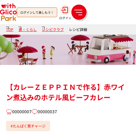
ログインして楽しもう！
メ
ログイン
ニ
ュ
TOP
食・くらし
レシピクラブ
レシピ詳細
ー
【カレーＺＥＰＰＩＮで作る】赤ワイ
ン煮込みのホテル風ビーフカレー
00000007
00000037
#たんぱく質チャージ