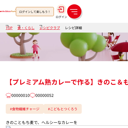
ログインして楽しもう！
メ
ログイン
ニ
ュ
TOP
食・くらし
レシピクラブ
レシピ詳細
ー
【プレミアム熟カレーで作る】きのこ＆
00000010
00000052
#食物繊維チャージ
#こどもとつくろう
きのこともち麦で、ヘルシーなカレーを