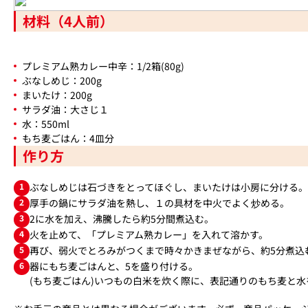
材料（4人前）
プレミアム熟カレー中辛：1/2箱(80g)
ぶなしめじ：200g
まいたけ：200g
サラダ油：大さじ１
水：550ml
もち麦ごはん：4皿分
作り方
1
ぶなしめじは石づきをとってほぐし、まいたけは小房に分ける。
2
厚手の鍋にサラダ油を熱し、１の具材を中火でよく炒める。
3
2に水を加え、沸騰したら約5分間煮込む。
4
火を止めて、「プレミアム熟カレー」を入れて溶かす。
5
再び、弱火でとろみがつくまで時々かきまぜながら、約5分煮込
6
器にもち麦ごはんと、5を盛り付ける。
(もち麦ごはん)いつもの白米を炊く際に、表記通りのもち麦と