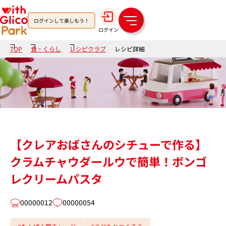
ログインして楽しもう！
メ
ログイン
ニ
ュ
TOP
食・くらし
レシピクラブ
レシピ詳細
ー
【クレアおばさんのシチューで作る】
クラムチャウダールウで簡単！ボンゴ
レクリームパスタ
00000012
00000054