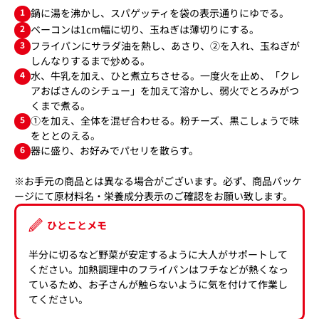
1
鍋に湯を沸かし、スパゲッティを袋の表示通りにゆでる。
2
ベーコンは1cm幅に切り、玉ねぎは薄切りにする。
3
フライパンにサラダ油を熱し、あさり、②を入れ、玉ねぎが
しんなりするまで炒める。
4
水、牛乳を加え、ひと煮立ちさせる。一度火を止め、「クレ
アおばさんのシチュー」を加えて溶かし、弱火でとろみがつ
くまで煮る。
5
①を加え、全体を混ぜ合わせる。粉チーズ、黒こしょうで味
をととのえる。
6
器に盛り、お好みでパセリを散らす。
※お手元の商品とは異なる場合がございます。必ず、商品パッケ
ージにて原材料名・栄養成分表示のご確認をお願い致します。
ひとことメモ
半分に切るなど野菜が安定するように大人がサポートして
ください。加熱調理中のフライパンはフチなどが熱くなっ
ているため、お子さんが触らないように気を付けて作業し
てください。