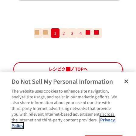
一
前
1
2
3
4
次
一
番
の
の
番
最
ペ
ペ
最
初
ー
ー
後
の
ジ
ジ
の
ペ
ペ
レシピクラブ TOPへ
ー
ー
ジ
ジ
Do Not Sell My Personal Information
The website uses cookies to enhance site navigation,
ペ
よくあるご質問
ご利用規約
Glicoメンバーズ会員規約
プライバシーポリシー
analyze site usage, and assist in our marketing efforts. We
ー
also share information about your use of our site with
サイトマップ
お問い合わせ
Cookie設定
Glicoホームページ
ジ
third-party Internet advertising networks that provide
最
作ったよ
you with relevant Internet-based advertisements across
上
the Internet and third-party content providers.
Privacy
部
Policy
に
コメント
戻