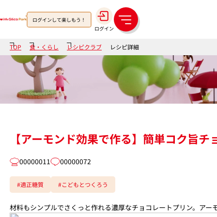
ログインして楽しもう！
メ
ログイン
ニ
ュ
TOP
食・くらし
レシピクラブ
レシピ詳細
ー
【アーモンド効果で作る】簡単コク旨チ
00000011
00000072
#適正糖質
#こどもとつくろう
材料もシンプルでさくっと作れる濃厚なチョコレートプリン。アー