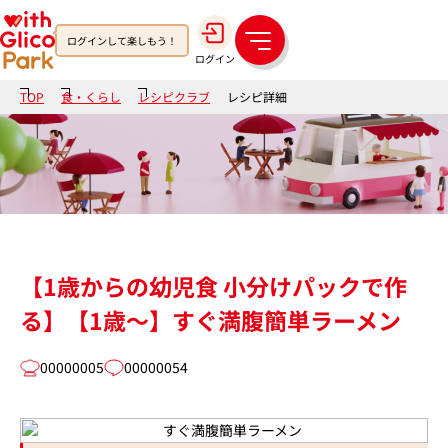
ログインして楽しもう！
メ
ログイン
ニ
ュ
TOP
食・くらし
レシピクラブ
レシピ詳細
ー
【1歳からの幼児食 小分けパックで作
る】【1歳～】すぐ満腹簡単ラーメン
00000005
00000054