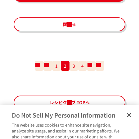
閉じる
一
前
1
2
3
4
次
一
番
の
の
番
最
ペ
ペ
最
初
ー
ー
後
の
ジ
ジ
の
ペ
ペ
レシピクラブ TOPへ
ー
ー
ジ
ジ
Do Not Sell My Personal Information
The website uses cookies to enhance site navigation,
ペ
よくあるご質問
ご利用規約
Glicoメンバーズ会員規約
プライバシーポリシー
analyze site usage, and assist in our marketing efforts. We
ー
also share information about your use of our site with
サイトマップ
お問い合わせ
Cookie設定
Glicoホームページ
ジ