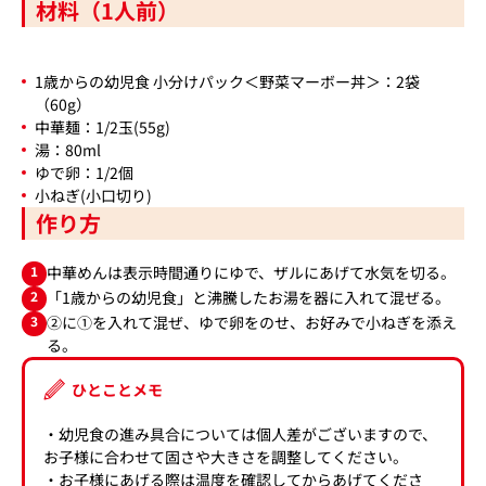
材料（1人前）
1歳からの幼児食 小分けパック＜野菜マーボー丼＞：2袋
（60g）
中華麺：1/2玉(55g)
湯：80ml
ゆで卵：1/2個
小ねぎ(小口切り)
作り方
1
中華めんは表示時間通りにゆで、ザルにあげて水気を切る。
2
「1歳からの幼児食」と沸騰したお湯を器に入れて混ぜる。
3
②に①を入れて混ぜ、ゆで卵をのせ、お好みで小ねぎを添え
る。
ひとことメモ
・幼児食の進み具合については個人差がございますので、
お子様に合わせて固さや大きさを調整してください。
・お子様にあげる際は温度を確認してからあげてくださ