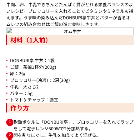
牛肉、卵、牛乳できちんとたんぱく質がとれる栄養バランスのよ
いレシピ。ブロッコリーを入れることでビタミンやミネラルも補
えます。うま味の染み込んだDONBURI亭牛丼とバターが香るオ
ムレツの組み合わせはご飯の進む美味しさです。
材料（1人前）
DONBURI亭 牛丼：1袋
ご飯：茶碗1杯分(200g)
卵：2個
ブロッコリー(冷凍)：2房(30g)
牛乳：大さじ2
バター：5g
トマトケチャップ：適宜
作り方
1
耐熱ボウルに「DONBURI亭」、ブロッコリーを入れてラップ
をして電子レンジ600Wで2分加熱する。
2
卵を割りほぐし、牛乳を加えてよく混ぜる。