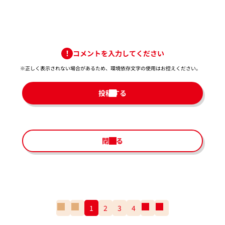
コメントを入力してください
※正しく表示されない場合があるため、環境依存文字の使用はお控えください。​
投稿する
閉じる
一
前
1
2
3
4
次
一
番
の
の
番