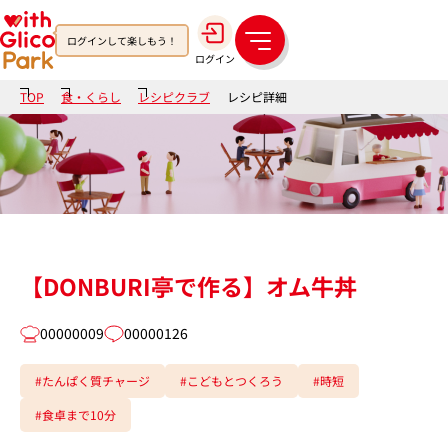
ログインして楽しもう！
メ
ログイン
ニ
ュ
TOP
食・くらし
レシピクラブ
レシピ詳細
ー
【DONBURI亭で作る】オム牛丼
00000009
00000126
#たんぱく質チャージ
#こどもとつくろう
#時短
#食卓まで10分